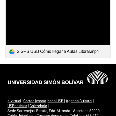
2 GPS USB Cómo llegar a Aulas Litoral.mp4
e-virtual
|
Correo
|
esopo
|
canalUSB
|
Agenda Cultural
|
USBnoticias
|
Calendario
|
Sede Sartenejas, Baruta, Edo. Miranda - Apartado 89000 -
Cable Unibolivar - Caracas Venezuela. Teléfono +58 212