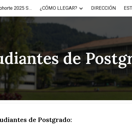
USB-ID y Correo Cohorte 2025 SNI y MECE
¿CÓMO LLEGAR?
DIRECCIÓN
ES
ip to main content
Skip to navigat
udiantes de Postg
udiantes de Postgrado: