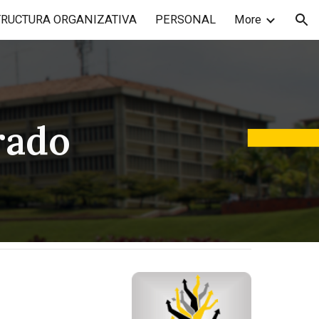
TRUCTURA ORGANIZATIVA
PERSONAL
More
ion
rado