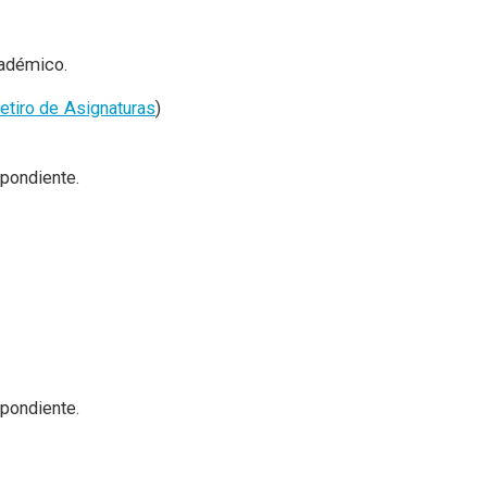
cadémico.
tiro de Asignaturas
)
spondiente.
spondiente.