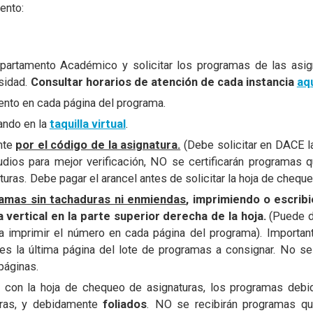
ento:
epartamento Académico y solicitar los programas de las asi
rsidad.
Consultar horarios de atención de cada instancia
aq
mento en cada página del programa.
ando en la
taquilla virtual
.
nte
por el código de la asignatura.
(Debe solicitar en DACE l
udios para mejor verificación, NO se certificarán programas 
turas. Debe pagar el arancel antes de solicitar la hoja de cheque
ramas sin tachaduras ni enmiendas
, imprimiendo o escrib
vertical en la parte superior derecha de la hoja.
(Puede 
ra imprimir el número en cada página del programa). Important
es la última página del lote de programas a consignar. No se
páginas.
to con la hoja de chequeo de asignaturas, los programas de
uras, y debidamente
foliados
. NO se recibirán programas q