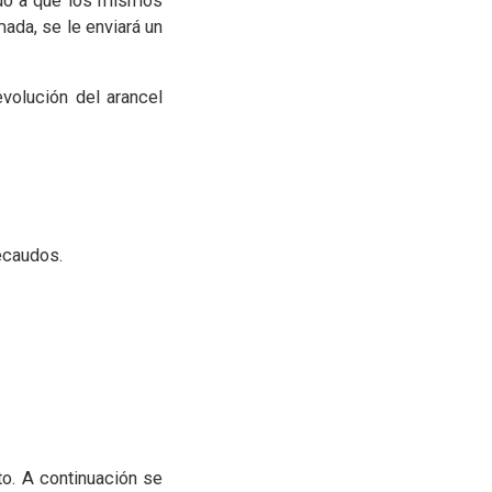
ido a que los mismos
ada, se le enviará un
volución del arancel
recaudos.
to. A continuación se