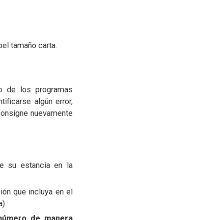
el tamaño carta.
do de los programas
ificarse algún error,
o consigne nuevamente
te su estancia en la
ión que incluya en el
a)
l número de manera