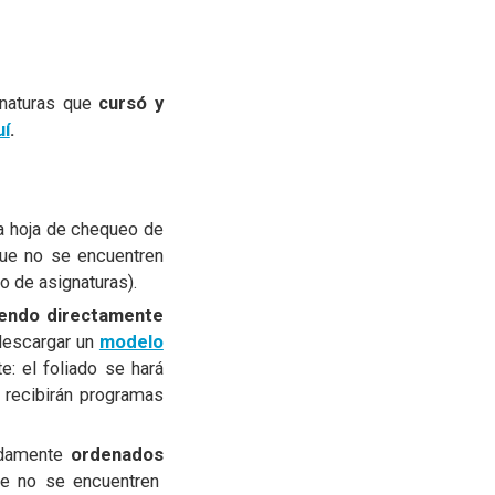
gnaturas que
cursó y
uí
.
a hoja de chequeo de
que no se encuentren
o de asignaturas).
iendo directamente
descargar un
modelo
e: el foliado se hará
 recibirán programas
bidamente
ordenados
ue no se encuentren