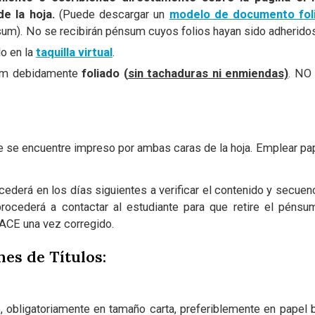
de la hoja.
(Puede descargar un
modelo de documento fol
um). No se recibirán pénsum cuyos folios hayan sido adheridos
o en la
taquilla virtual
.
sum debidamente
foliado (
sin tachaduras ni enmiendas)
. NO
e se encuentre impreso por ambas caras de la hoja. Emplear pap
rá en los días siguientes a verificar el contenido y secuenci
procederá a contactar al estudiante para que retire el pénsu
ACE una vez corregido.
nes de Títulos:
o, obligatoriamente en tamaño carta, preferiblemente en papel