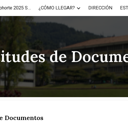
USB-ID y Correo Cohorte 2025 SNI y MECE
¿CÓMO LLEGAR?
DIRECCIÓN
ES
ip to main content
Skip to navigat
citudes de Docum
 de Documentos