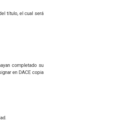
l título, el cual será
ayan completado su
nsignar en DACE copia
dad.