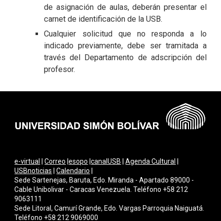
de asignación de aulas, deberán presentar el
carnet de identificación de la USB.
Cualquier solicitud que no responda a lo
indicado previamente, debe ser tramitada a
través del Departamento de adscripción del
profesor.
e-virtual
|
Correo
|
esopo
|
canalUSB
|
Agenda Cultural
|
USBnoticias
|
Calendario
|
Sede Sartenejas, Baruta, Edo. Miranda - Apartado 89000 -
Cable Unibolivar - Caracas Venezuela. Teléfono +58 212
9063111
Sede Litoral, Camurí Grande, Edo. Vargas Parroquia Naiguatá.
Teléfono +58 212 9069000