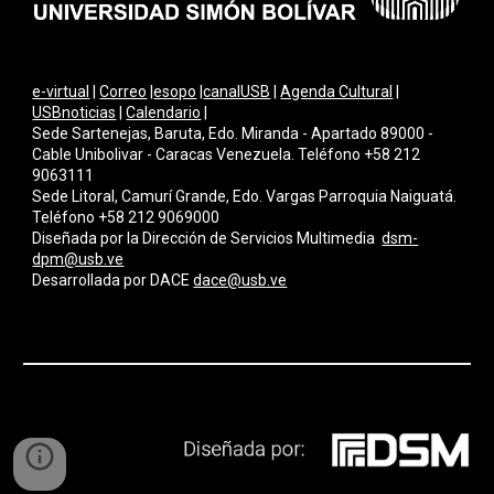
e-virtual
|
Correo
|
esopo
|
canalUSB
|
Agenda Cultural
|
USBnoticias
|
Calendario
|
Sede Sartenejas, Baruta, Edo. Miranda - Apartado 89000 -
Cable Unibolivar - Caracas Venezuela. Teléfono +58 212
9063111
Sede Litoral, Camurí Grande, Edo. Vargas Parroquia Naiguatá.
Teléfono +58 212 9069000
Diseñada por la Dirección de Servicios Multimedi
a
dsm-
dpm@usb.ve
Desarrollada por
DACE
dace@usb.ve