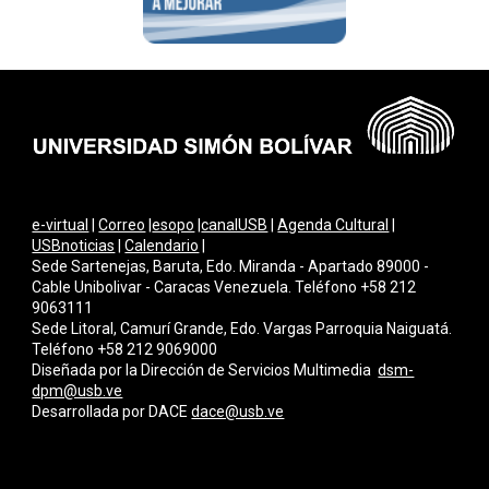
e-virtual
|
Correo
|
esopo
|
canalUSB
|
Agenda Cultural
|
USBnoticias
|
Calendario
|
Sede Sartenejas, Baruta, Edo. Miranda - Apartado 89000 -
Cable Unibolivar - Caracas Venezuela. Teléfono +58 212
9063111
Sede Litoral, Camurí Grande, Edo. Vargas Parroquia Naiguatá.
Teléfono +58 212 9069000
Diseñada por la Dirección de Servicios Multimedi
a
dsm-
dpm@usb.ve
Desarrollada por
DACE
dace@usb.ve