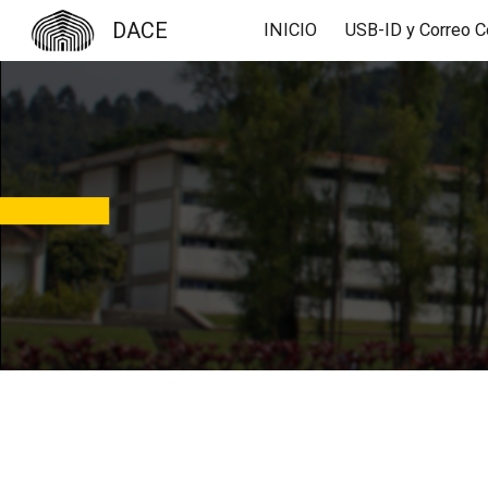
DACE
INICIO
Sk