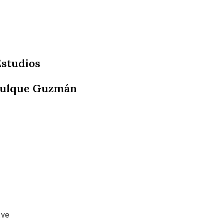
Estudios
 Dulque Guzmán
.ve