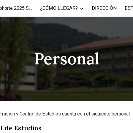
USB-ID y Correo Cohorte 2025 SNI y MECE
¿CÓMO LLEGAR?
DIRECCIÓN
ES
ip to main content
Skip to navigat
Personal
dmisión y Control de Estudios cuenta con el siguiente personal:
l de Estudios